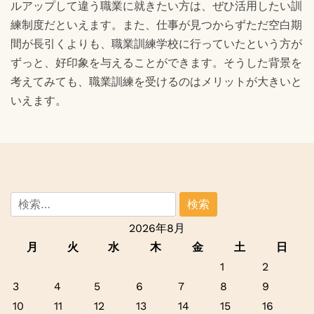
ルアップして違う職業に就きたい方は、ぜひ活用したい訓
練制度だといえます。また、仕事が見つからずただ空白期
間が長引くよりも、職業訓練学校に行っていたという方が
ずっと、好印象を与えることができます。そうした背景を
考えてみても、職業訓練を受けるのはメリットが大きいと
いえます。
検
索:
2026年8月
月
火
水
木
金
土
日
1
2
3
4
5
6
7
8
9
10
11
12
13
14
15
16