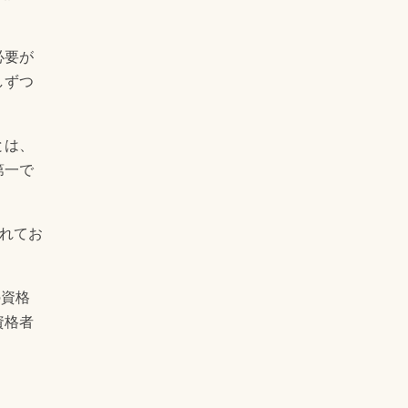
必要が
しずつ
とは、
第一で
慣れてお
の資格
資格者
。