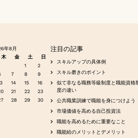
注目の記事
26年8月
木
金
土
日
スキルアップの具体例
1
2
スキル磨きのポイント
6
7
8
9
3
14
15
16
似て非なる職務等級制度と職能資格
度の違い
20
21
22
23
27
28
29
30
公共職業訓練で職能を身につけよう
市場価値を高める自己投資法
職能を高めるために重要なこと
職能給のメリットとデメリット